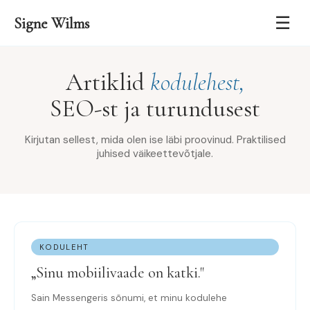
☰
Signe Wilms
Artiklid
kodulehest,
SEO-st ja turundusest
Kirjutan sellest, mida olen ise läbi proovinud. Praktilised
juhised väikeettevõtjale.
KODULEHT
„Sinu mobiilivaade on katki."
Sain Messengeris sõnumi, et minu kodulehe