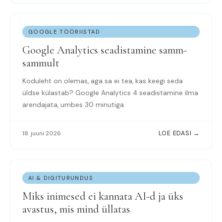
GOOGLE TÖÖRIISTAD
Google Analytics seadistamine samm-
sammult
Koduleht on olemas, aga sa ei tea, kas keegi seda
üldse külastab? Google Analytics 4 seadistamine ilma
arendajata, umbes 30 minutiga.
18. juuni 2026
LOE EDASI →
AI & DIGITURUNDUS
Miks inimesed ei kannata AI-d ja üks
avastus, mis mind üllatas