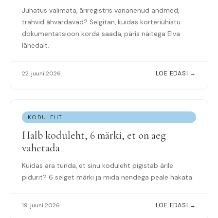
Juhatus valimata, äriregistris vananenud andmed,
trahvid ähvardavad? Selgitan, kuidas korteriühistu
dokumentatsioon korda saada, päris näitega Elva
lähedalt.
22. juuni 2026
LOE EDASI →
KODULEHT
Halb koduleht, 6 märki, et on aeg
vahetada
Kuidas ära tunda, et sinu koduleht pigistab ärile
pidurit? 6 selget märki ja mida nendega peale hakata.
19. juuni 2026
LOE EDASI →