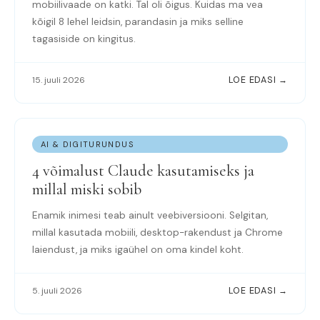
mobiilivaade on katki. Tal oli õigus. Kuidas ma vea
kõigil 8 lehel leidsin, parandasin ja miks selline
tagasiside on kingitus.
15. juuli 2026
LOE EDASI →
AI & DIGITURUNDUS
4 võimalust Claude kasutamiseks ja
millal miski sobib
Enamik inimesi teab ainult veebiversiooni. Selgitan,
millal kasutada mobiili, desktop-rakendust ja Chrome
laiendust, ja miks igaühel on oma kindel koht.
5. juuli 2026
LOE EDASI →