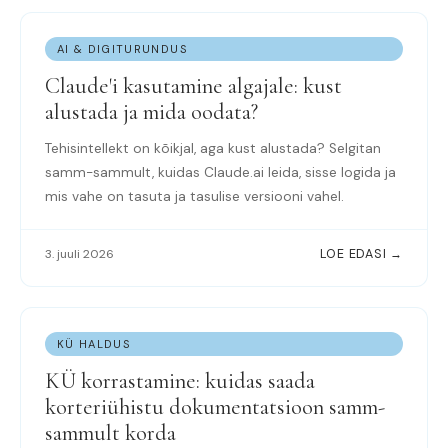
AI & DIGITURUNDUS
Claude'i kasutamine algajale: kust
alustada ja mida oodata?
Tehisintellekt on kõikjal, aga kust alustada? Selgitan
samm-sammult, kuidas Claude.ai leida, sisse logida ja
mis vahe on tasuta ja tasulise versiooni vahel.
3. juuli 2026
LOE EDASI →
KÜ HALDUS
KÜ korrastamine: kuidas saada
korteriühistu dokumentatsioon samm-
sammult korda