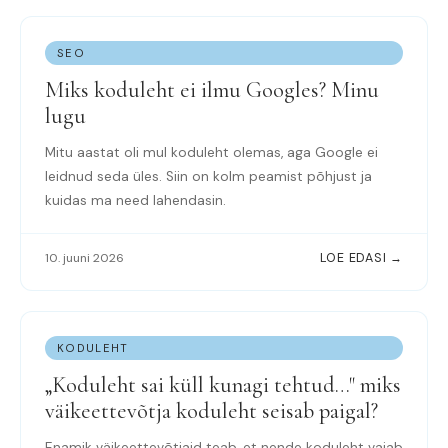
SEO
Miks koduleht ei ilmu Googles? Minu
lugu
Mitu aastat oli mul koduleht olemas, aga Google ei
leidnud seda üles. Siin on kolm peamist põhjust ja
kuidas ma need lahendasin.
10. juuni 2026
LOE EDASI →
KODULEHT
„Koduleht sai küll kunagi tehtud…" miks
väikeettevõtja koduleht seisab paigal?
Enamik väikeettevõtjaid teab, et nende koduleht vajab