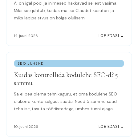
AI on igal pool ja inimesed hakkavad sellest väsima.
Miks see juhtub, kuidas ma ise Claudet kasutan, ja
miks läbipaistvus on kõige olulisem.
14. juuni 2026
LOE EDASI →
SEO JUHEND
Kuidas kontrollida kodulehe SEO-d? 5
sammu
Sa ei pea olema tehnikaguru, et oma kodulehe SEO
olukorra kohta selgust saada. Need 5 sammu saad
teha ise, tasuta tööriistadega, umbes tunni ajaga.
10. juuni 2026
LOE EDASI →