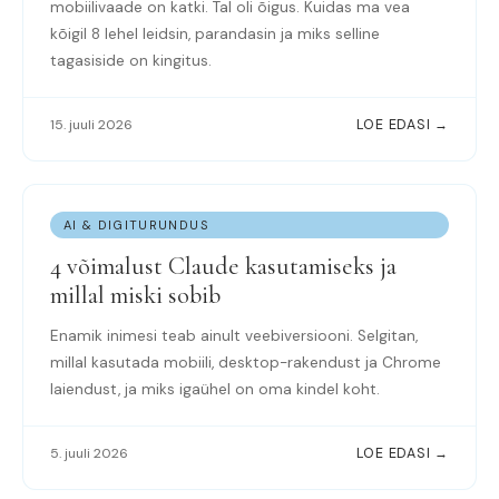
mobiilivaade on katki. Tal oli õigus. Kuidas ma vea
kõigil 8 lehel leidsin, parandasin ja miks selline
tagasiside on kingitus.
15. juuli 2026
LOE EDASI →
AI & DIGITURUNDUS
4 võimalust Claude kasutamiseks ja
millal miski sobib
Enamik inimesi teab ainult veebiversiooni. Selgitan,
millal kasutada mobiili, desktop-rakendust ja Chrome
laiendust, ja miks igaühel on oma kindel koht.
5. juuli 2026
LOE EDASI →