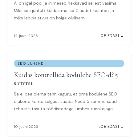
AI on igal pool ja inimesed hakkavad sellest väsima.
Miks see juhtub, kuidas ma ise Claudet kasutan, ja
miks läbipaistvus on kõige olulisem.
14. juuni 2026
LOE EDASI →
SEO JUHEND
Kuidas kontrollida kodulehe SEO-d? 5
sammu
Sa ei pea olema tehnikaguru, et oma kodulehe SEO
olukorra kohta selgust saada. Need 5 sammu saad
teha ise, tasuta tööriistadega, umbes tunni ajaga.
10. juuni 2026
LOE EDASI →