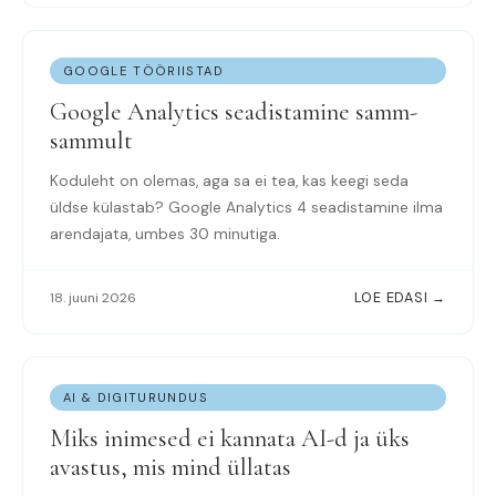
GOOGLE TÖÖRIISTAD
Google Analytics seadistamine samm-
sammult
Koduleht on olemas, aga sa ei tea, kas keegi seda
üldse külastab? Google Analytics 4 seadistamine ilma
arendajata, umbes 30 minutiga.
18. juuni 2026
LOE EDASI →
AI & DIGITURUNDUS
Miks inimesed ei kannata AI-d ja üks
avastus, mis mind üllatas