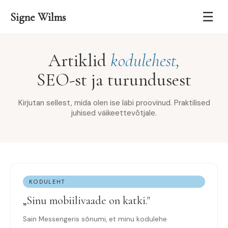
☰
Signe Wilms
Artiklid
kodulehest,
SEO-st ja turundusest
Kirjutan sellest, mida olen ise läbi proovinud. Praktilised
juhised väikeettevõtjale.
KODULEHT
„Sinu mobiilivaade on katki."
Sain Messengeris sõnumi, et minu kodulehe