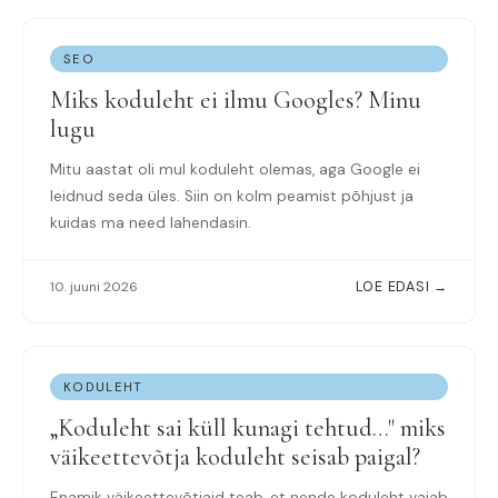
SEO
Miks koduleht ei ilmu Googles? Minu
lugu
Mitu aastat oli mul koduleht olemas, aga Google ei
leidnud seda üles. Siin on kolm peamist põhjust ja
kuidas ma need lahendasin.
10. juuni 2026
LOE EDASI →
KODULEHT
„Koduleht sai küll kunagi tehtud…" miks
väikeettevõtja koduleht seisab paigal?
Enamik väikeettevõtjaid teab, et nende koduleht vajab