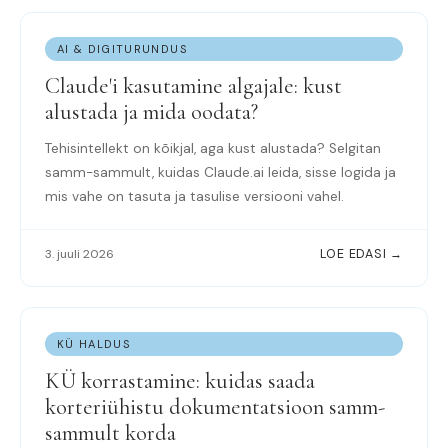
AI & DIGITURUNDUS
Claude'i kasutamine algajale: kust
alustada ja mida oodata?
Tehisintellekt on kõikjal, aga kust alustada? Selgitan
samm-sammult, kuidas Claude.ai leida, sisse logida ja
mis vahe on tasuta ja tasulise versiooni vahel.
3. juuli 2026
LOE EDASI →
KÜ HALDUS
KÜ korrastamine: kuidas saada
korteriühistu dokumentatsioon samm-
sammult korda