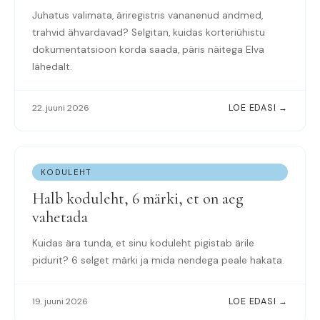
Juhatus valimata, äriregistris vananenud andmed,
trahvid ähvardavad? Selgitan, kuidas korteriühistu
dokumentatsioon korda saada, päris näitega Elva
lähedalt.
22. juuni 2026
LOE EDASI →
KODULEHT
Halb koduleht, 6 märki, et on aeg
vahetada
Kuidas ära tunda, et sinu koduleht pigistab ärile
pidurit? 6 selget märki ja mida nendega peale hakata.
19. juuni 2026
LOE EDASI →